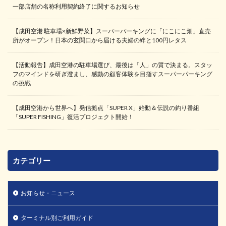
一部店舗の名称利用契約終了に関するお知らせ
【成田空港 駐車場×新鮮野菜】スーパーパーキングに「にこにこ畑」直売
所がオープン！日本の玄関口から届ける夫婦の絆と100円レタス
【活動報告】成田空港の駐車場選び、最後は「人」の質で決まる。スタッ
フのマインドを研ぎ澄まし、感動の顧客体験を目指すスーパーパーキング
の挑戦
【成田空港から世界へ】発信拠点「SUPER X」始動＆伝説の釣り番組
「SUPER FISHING」復活プロジェクト開始！
カテゴリー
お知らせ・ニュース
ターミナル別ご利用ガイド