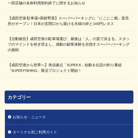
一部店舗の名称利用契約終了に関するお知らせ
【成田空港 駐車場×新鮮野菜】スーパーパーキングに「にこにこ畑」直売
所がオープン！日本の玄関口から届ける夫婦の絆と100円レタス
【活動報告】成田空港の駐車場選び、最後は「人」の質で決まる。スタッ
フのマインドを研ぎ澄まし、感動の顧客体験を目指すスーパーパーキング
の挑戦
【成田空港から世界へ】発信拠点「SUPER X」始動＆伝説の釣り番組
「SUPER FISHING」復活プロジェクト開始！
カテゴリー
お知らせ・ニュース
ターミナル別ご利用ガイド