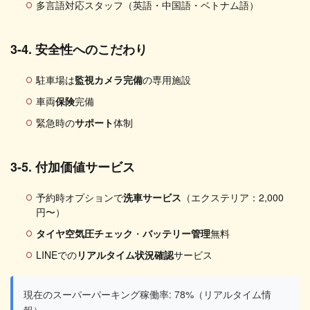
多言語対応スタッフ（英語・中国語・ベトナム語）
3-4. 安全性へのこだわり
駐車場は
監視カメラ完備
の専用施設
車両
保険
完備
緊急時の
サポート
体制
3-5. 付加価値サービス
予約時オプションで
洗車サービス
（エクステリア：2,000
円〜）
タイヤ空気圧チェック
・
バッテリー管理
無料
LINEでの
リアルタイム状況確認
サービス
現在のスーパーパーキング稼働率: 78%（リアルタイム情