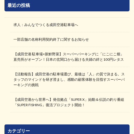
最近の投稿
求人：みんなでつくる成田空港駐車場へ
一部店舗の名称利用契約終了に関するお知らせ
【成田空港 駐車場×新鮮野菜】スーパーパーキングに「にこにこ畑」
直売所がオープン！日本の玄関口から届ける夫婦の絆と100円レタス
【活動報告】成田空港の駐車場選び、最後は「人」の質で決まる。ス
タッフのマインドを研ぎ澄まし、感動の顧客体験を目指すスーパーパ
ーキングの挑戦
【成田空港から世界へ】発信拠点「SUPER X」始動＆伝説の釣り番組
「SUPER FISHING」復活プロジェクト開始！
カテゴリー