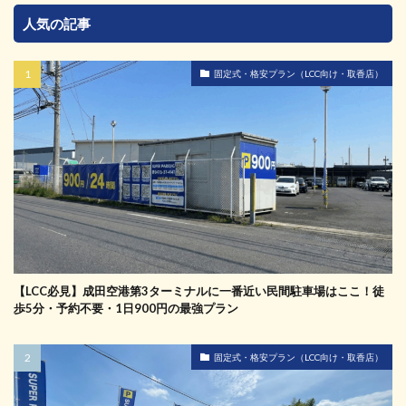
人気の記事
固定式・格安プラン（LCC向け・取香店）
【LCC必見】成田空港第3ターミナルに一番近い民間駐車場はここ！徒
歩5分・予約不要・1日900円の最強プラン
固定式・格安プラン（LCC向け・取香店）