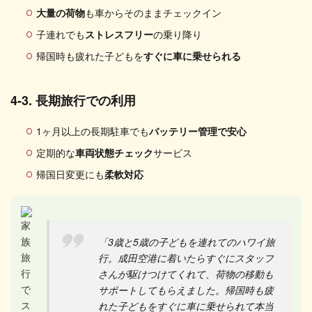
大量の荷物
も車からそのままチェックイン
子連れでも
ストレスフリー
の乗り降り
帰国時も疲れた子どもを
すぐに車に乗せられる
4-3. 長期旅行での利用
1ヶ月以上の長期駐車でも
バッテリー管理で安心
定期的な
車両状態チェック
サービス
帰国日変更にも
柔軟対応
「3歳と5歳の子どもを連れてのハワイ旅
行。成田空港に着いたらすぐにスタッフ
さんが駆けつけてくれて、荷物の移動も
サポートしてもらえました。帰国時も疲
れた子どもをすぐに車に乗せられて本当