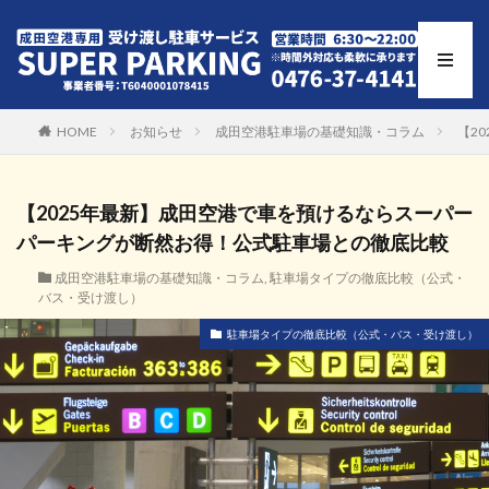
HOME
お知らせ
成田空港駐車場の基礎知識・コラム
【2
【2025年最新】成田空港で車を預けるならスーパー
パーキングが断然お得！公式駐車場との徹底比較
成田空港駐車場の基礎知識・コラム
,
駐車場タイプの徹底比較（公式・
バス・受け渡し）
駐車場タイプの徹底比較（公式・バス・受け渡し）