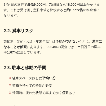
3泊4日の旅行で
最低9,000円
、7泊8日なら
18,000円以上
かかりま
す。これは受け渡し型駐車場と比較すると
約1.5〜2倍
の料金差に
なります。
2-2. 満車リスク
繁忙期（GW・お盆・年末年始）は
予約ができない
うえに、
満車に
なることが頻繁
にあります。2024年の調査では、土日祝日の満車
率は
67%
に達しています。
2-3. 駐車と移動の手間
駐車スペース探しに
平均15分
荷物を持っての移動が必要
帰国時に疲れた状態で車まで歩く必要あり