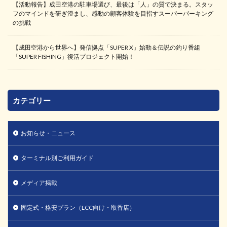
【活動報告】成田空港の駐車場選び、最後は「人」の質で決まる。スタッ
フのマインドを研ぎ澄まし、感動の顧客体験を目指すスーパーパーキング
の挑戦
【成田空港から世界へ】発信拠点「SUPER X」始動＆伝説の釣り番組
「SUPER FISHING」復活プロジェクト開始！
カテゴリー
お知らせ・ニュース
ターミナル別ご利用ガイド
メディア掲載
固定式・格安プラン（LCC向け・取香店）