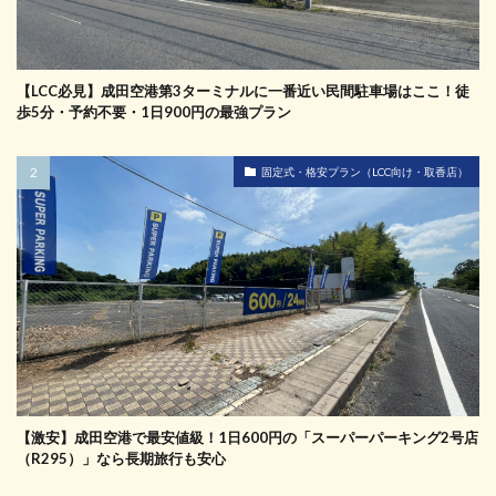
【LCC必見】成田空港第3ターミナルに一番近い民間駐車場はここ！徒
歩5分・予約不要・1日900円の最強プラン
固定式・格安プラン（LCC向け・取香店）
【激安】成田空港で最安値級！1日600円の「スーパーパーキング2号店
（R295）」なら長期旅行も安心