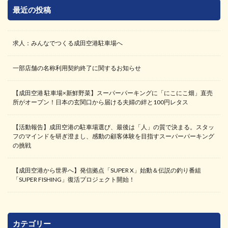
最近の投稿
求人：みんなでつくる成田空港駐車場へ
一部店舗の名称利用契約終了に関するお知らせ
【成田空港 駐車場×新鮮野菜】スーパーパーキングに「にこにこ畑」直売
所がオープン！日本の玄関口から届ける夫婦の絆と100円レタス
【活動報告】成田空港の駐車場選び、最後は「人」の質で決まる。スタッ
フのマインドを研ぎ澄まし、感動の顧客体験を目指すスーパーパーキング
の挑戦
【成田空港から世界へ】発信拠点「SUPER X」始動＆伝説の釣り番組
「SUPER FISHING」復活プロジェクト開始！
カテゴリー