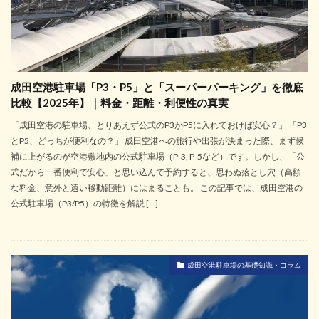
成田空港駐車場「P3・P5」と「スーパーパーキング」を徹底
比較【2025年】｜料金・距離・利便性の真実
「成田空港の駐車場、とりあえず公式のP3かP5に入れておけば安心？」 「P3
とP5、どっちが便利なの？」 成田空港への旅行や出張が決まった際、まず候
補に上がるのが空港敷地内の公式駐車場（P-3, P-5など）です。しかし、「公
式だから一番便利で安心」と思い込んで予約すると、思わぬ落とし穴（高額
な料金、意外と遠い移動距離）にはまることも。 この記事では、成田空港の
公式駐車場（P3/P5）の特徴を解説 […]
成田空港駐車場の基礎知識・コラム