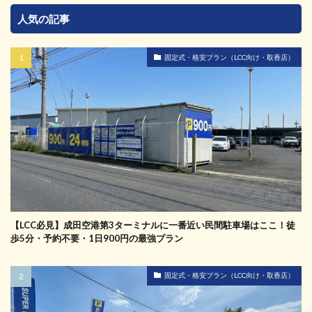
人気の記事
固定式・格安プラン（LCC向け・取香店）
【LCC必見】成田空港第3ターミナルに一番近い民間駐車場はここ！徒
歩5分・予約不要・1日900円の最強プラン
固定式・格安プラン（LCC向け・取香店）