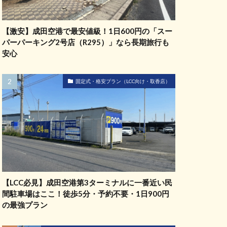
【激安】成田空港で最安値級！1日600円の「スー
パーパーキング2号店（R295）」なら長期旅行も
安心
固定式・格安プラン（LCC向け・取香店）
【LCC必見】成田空港第3ターミナルに一番近い民
間駐車場はここ！徒歩5分・予約不要・1日900円
の最強プラン