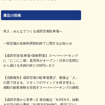
最近の投稿
求人：みんなでつくる成田空港駐車場へ
一部店舗の名称利用契約終了に関するお知らせ
【成田空港 駐車場×新鮮野菜】スーパーパーキング
に「にこにこ畑」直売所がオープン！日本の玄関口
から届ける夫婦の絆と100円レタス
【活動報告】成田空港の駐車場選び、最後は「人」
の質で決まる。スタッフのマインドを研ぎ澄まし、
感動の顧客体験を目指すスーパーパーキングの挑戦
【成田空港から世界へ】発信拠点「SUPER X」始動
＆伝説の釣り番組「SUPER FISHING」復活プロジ